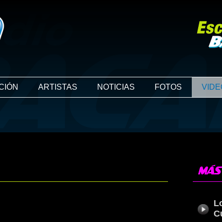
CIÓN
ARTISTAS
NOTICIAS
FOTOS
VIDE
MÁS
L
C