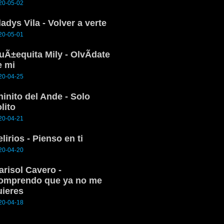
20-05-02
adys Vila - Volver a verte
20-05-01
uÃ±equita Mily - OlvÃ­date
e mi
20-04-25
hinito del Ande - Solo
lito
20-04-21
lirios - Pienso en ti
20-04-20
arisol Cavero -
omprendo que ya no me
uieres
20-04-18